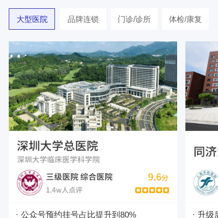
大型医院
品牌连锁
门诊/诊所
体检/康复
· 公众号预约挂号占比提升到80%
· 升